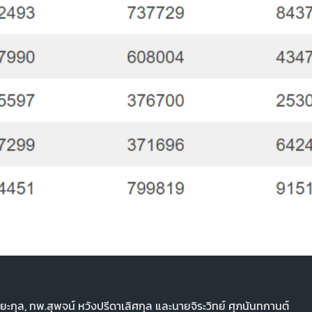
ริยะกุล, ทพ.สุพจน์ หวังปรีดาเลิศกุล และนายจิระวิทย์ ศุภนันทกานต์