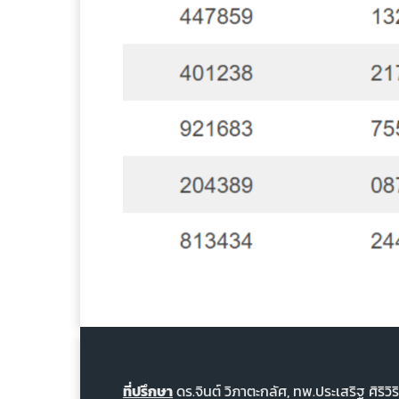
ที่ปรึกษา
ดร.จินต์ วิภาตะกลัศ, ทพ.ประเสริฐ ศิริวิ