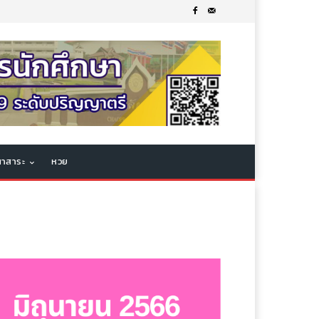
าสาระ
หวย