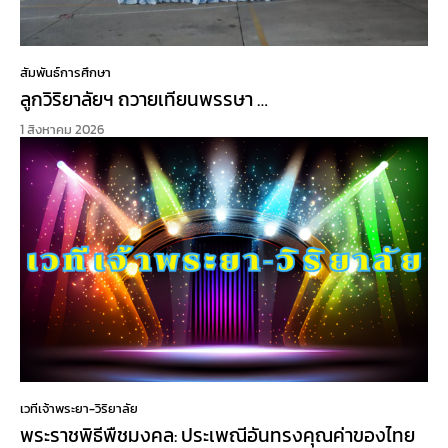
สัมพันธ์การศึกษา
ลูกวิริยาลัยฯ ถวายเทียนพรรษา …
1 สิงหาคม 2026
เวทีเจ้าพระยา-วิริยาลัย
พระราชพิธีพืชมงคล: ประเพณีอันทรงคุณค่าของไทย