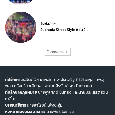
ข่าวเด่นมีภาพ
Suchada Street Style ซีซั่น 2…
โหลดเพิ่มเติม
ที่ปรึกษา
ดร.จินต์ วิภาตะกลัศ, ทพ.ประเสริฐ ศิริวิริยะกุล, ทพ.สุ
พจน์ หวังปรีดาเลิศกุล และนายจิระวิทย์ ศุภนันทกานต์
ที่ปรึกษากฎหหมาย
นายพูลศักดิ์ ขันทอง และนายประเสริฐ อ้วน
เกลี้ยง
บรรณาธิการ
นายสาโรจน์ เพ็งชะอุ่ม
หัวหน้ากองบรรณาธิการ
นางพัชรี โอชารส