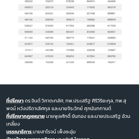
ที่ปรึกษา
ดร.จินต์ วิภาตะกลัศ, ทพ.ประเสริฐ ศิริวิริยะกุล, ทพ.สุ
พจน์ หวังปรีดาเลิศกุล และนายจิระวิทย์ ศุภนันทกานต์
ที่ปรึกษากฎหหมาย
นายพูลศักดิ์ ขันทอง และนายประเสริฐ อ้วน
เกลี้ยง
บรรณาธิการ
นายสาโรจน์ เพ็งชะอุ่ม