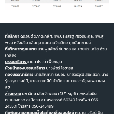
ที่ปรึกษา
ดร.จินต์ วิภาตะกลัศ, ทพ.ประเสริฐ ศิริวิริยะกุล, ทพ.สุ
พจน์ หวังปรีดาเลิศกุล และนายจิระวิทย์ ศุภนันทกานต์
ที่ปรึกษากฎหหมาย
นายพูลศักดิ์ ขันทอง และนายประเสริฐ อ้วน
เกลี้ยง
บรรณาธิการ
นายสาโรจน์ เพ็งชะอุ่ม
หัวหน้ากองบรรณาธิการ
นางพัชรี โอชารส
กองบรรณาธิการ
นายสัญญา ระบอบ, นายวรวุฒิ สุขะเสวก, นาง
รุ่งอรุณ วงษ์มี, นางสาวเกศินี บัวดิศ และนายชาณัฐธนพล แสง
สุข
สำนักงาน
มหาวิทยาลัยเจ้าพระยา 13/1 หมู่ 6 ถ.พหลโยธิน
ต.หนองกรด อ.เมืองฯ จ.นครสวรรค์ 60240 โทรศัพท์ 056-
245501 โทรสาร 056-245499
ทีมพัฒนาและดูแลเว็บไชต์และสื่อออนไลน์
ผศ. เนาวรัตน์ ปิ่น