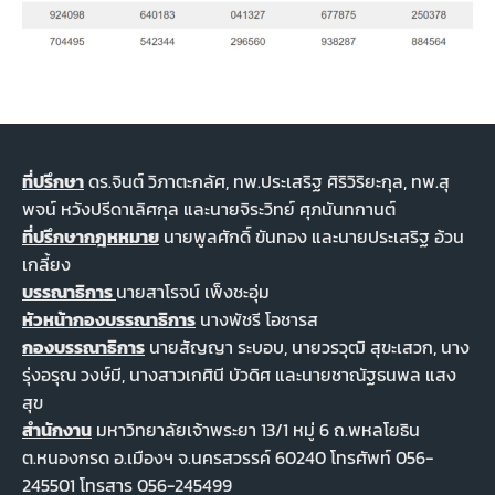
ที่ปรึกษา
ดร.จินต์ วิภาตะกลัศ, ทพ.ประเสริฐ ศิริวิริยะกุล, ทพ.สุ
พจน์ หวังปรีดาเลิศกุล และนายจิระวิทย์ ศุภนันทกานต์
ที่ปรึกษากฎหหมาย
นายพูลศักดิ์ ขันทอง และนายประเสริฐ อ้วน
เกลี้ยง
บรรณาธิการ
นายสาโรจน์ เพ็งชะอุ่ม
หัวหน้ากองบรรณาธิการ
นางพัชรี โอชารส
กองบรรณาธิการ
นายสัญญา ระบอบ, นายวรวุฒิ สุขะเสวก, นาง
รุ่งอรุณ วงษ์มี, นางสาวเกศินี บัวดิศ และนายชาณัฐธนพล แสง
สุข
สำนักงาน
มหาวิทยาลัยเจ้าพระยา 13/1 หมู่ 6 ถ.พหลโยธิน
ต.หนองกรด อ.เมืองฯ จ.นครสวรรค์ 60240 โทรศัพท์ 056-
245501 โทรสาร 056-245499