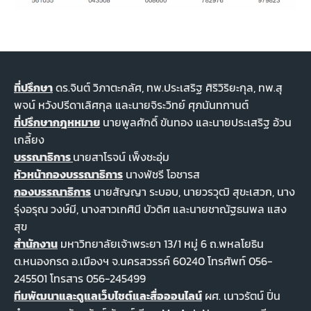
ที่ปรึกษา
ดร.จินต์ วิภาตะกลัศ, ทพ.ประเสริฐ ศิริวิริยะกุล, ทพ.สุ
พจน์ หวังปรีดาเลิศกุล และนายจิระวิทย์ ศุภนันทกานต์
ที่ปรึกษากฎหหมาย
นายพูลศักดิ์ ขันทอง และนายประเสริฐ อ้วน
เกลี้ยง
บรรณาธิการ
นายสาโรจน์ เพ็งชะอุ่ม
หัวหน้ากองบรรณาธิการ
นางพัชรี โอชารส
กองบรรณาธิการ
นายสัญญา ระบอบ, นายวรวุฒิ สุขะเสวก, นาง
รุ่งอรุณ วงษ์มี, นางสาวเกศินี บัวดิศ และนายชาณัฐธนพล แสง
สุข
สำนักงาน
มหาวิทยาลัยเจ้าพระยา 13/1 หมู่ 6 ถ.พหลโยธิน
ต.หนองกรด อ.เมืองฯ จ.นครสวรรค์ 60240 โทรศัพท์ 056-
245501 โทรสาร 056-245499
ทีมพัฒนาและดูแลเว็บไชต์และสื่อออนไลน์
ผศ. เนาวรัตน์ ปิ่น