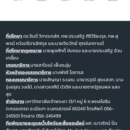
ที่ปรึกษา
ดร.จินต์ วิภาตะกลัศ, ทพ.ประเสริฐ ศิริวิริยะกุล, ทพ.สุ
พจน์ หวังปรีดาเลิศกุล และนายจิระวิทย์ ศุภนันทกานต์
ที่ปรึกษากฎหหมาย
นายพูลศักดิ์ ขันทอง และนายประเสริฐ อ้วน
เกลี้ยง
บรรณาธิการ
นายสาโรจน์ เพ็งชะอุ่ม
หัวหน้ากองบรรณาธิการ
นางพัชรี โอชารส
กองบรรณาธิการ
นายสัญญา ระบอบ, นายวรวุฒิ สุขะเสวก, นาง
รุ่งอรุณ วงษ์มี, นางสาวเกศินี บัวดิศ และนายชาณัฐธนพล แสง
สุข
สำนักงาน
มหาวิทยาลัยเจ้าพระยา 13/1 หมู่ 6 ถ.พหลโยธิน
ต.หนองกรด อ.เมืองฯ จ.นครสวรรค์ 60240 โทรศัพท์ 056-
245501 โทรสาร 056-245499
ทีมพัฒนาและดูแลเว็บไชต์และสื่อออนไลน์
ผศ. เนาวรัตน์ ปิ่น