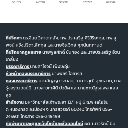
ที่ปรึกษา
ดร.จินต์ วิภาตะกลัศ, ทพ.ประเสริฐ ศิริวิริยะกุล, ทพ.สุ
พจน์ หวังปรีดาเลิศกุล และนายจิระวิทย์ ศุภนันทกานต์
ที่ปรึกษากฎหหมาย
นายพูลศักดิ์ ขันทอง และนายประเสริฐ อ้วน
เกลี้ยง
บรรณาธิการ
นายสาโรจน์ เพ็งชะอุ่ม
หัวหน้ากองบรรณาธิการ
นางพัชรี โอชารส
กองบรรณาธิการ
นายสัญญา ระบอบ, นายวรวุฒิ สุขะเสวก, นาง
รุ่งอรุณ วงษ์มี, นางสาวเกศินี บัวดิศ และนายชาณัฐธนพล แสง
สุข
สำนักงาน
มหาวิทยาลัยเจ้าพระยา 13/1 หมู่ 6 ถ.พหลโยธิน
ต.หนองกรด อ.เมืองฯ จ.นครสวรรค์ 60240 โทรศัพท์ 056-
245501 โทรสาร 056-245499
ทีมพัฒนาและดูแลเว็บไชต์และสื่อออนไลน์
ผศ. เนาวรัตน์ ปิ่น